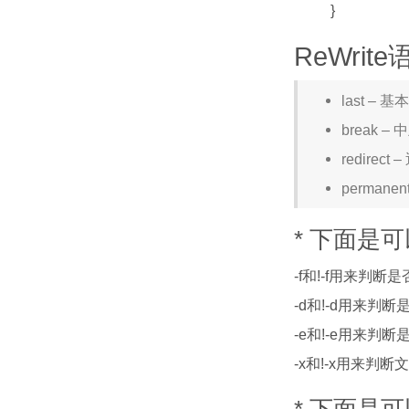
}
ReWrite
last –
break 
redire
perman
* 下面是
-f和!-f用来判断
-d和!-d用来判
-e和!-e用来判
-x和!-x用来判