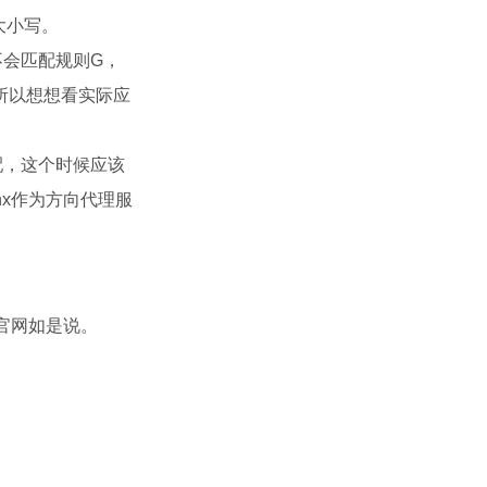
大小写。
 不会匹配规则G，
所以想想看实际应
配，这个时候应该
ginx作为方向代理服
官网如是说。