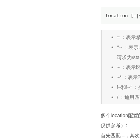
location [=|
= ：表示
^~ ：表
请求为/sta
~ ：表示
~* ：表
!~和!~
/ ：通用
多个locati
仅供参考）:
首先匹配 =，其