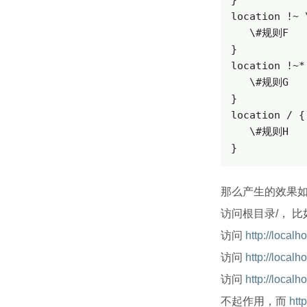
}

location !~ 
   \#规则F

}

location !~*
   \#规则G

}

location / {

   \#规则H

}
那么产生的效果
访问根目录/， 比如ht
访问
http://localho
访问
http://localho
访问
http://localho
不起作用，而
http