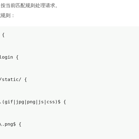
，按当前匹配规则处理请求。
配规则：
{

login {

/static/ {

.(gif|jpg|png|js|css)$ {

\.png$ {
