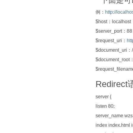
* 下面是
例：
http://localho
$host：localhost
$server_port：88
$request_uri：
htt
$document_uri：/te
$document_root：
$request_filename
Redirec
server {
listen 80;
server_name wzs.
index index.html 