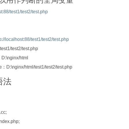
可以用作判断的全局变量
st:88/test1/test2/test.php
p://localhost:88/test1/test2/test.php
st1/test2/test.php
D:\nginx/html
：D:\nginx/html/test1/test2/test.php
t语法
cc;
index.php;