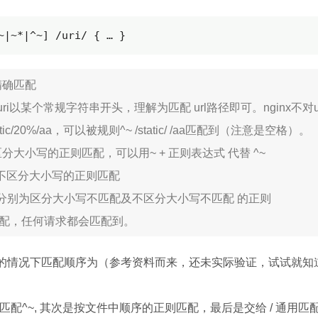
~|~*|^~] /uri/ { … }
精确匹配
示uri以某个常规字符串开头，理解为匹配 url路径即可。nginx不对
tic/20%/aa，可以被规则^~ /static/ /aa匹配到（注意是空格）。
区分大小写的正则匹配，可以用~ + 正则表达式 代替 ^~
示不区分大小写的正则匹配
* ：分别为区分大小写不匹配及不区分大小写不匹配 的正则
匹配，任何请求都会匹配到。
on配置的情况下匹配顺序为（参考资料而来，还未实际验证，试试就
次匹配^~, 其次是按文件中顺序的正则匹配，最后是交给 / 通用