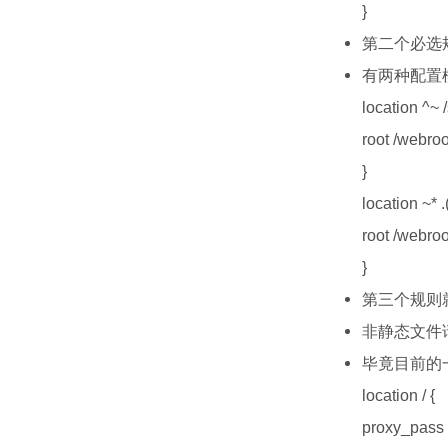
}
第二个必选规
有两种配置
location ^~ /s
root /webroot
}
location ~* .
root /webroo
}
第三个规则
非静态文件
毕竟目前的一
location / {
proxy_pass