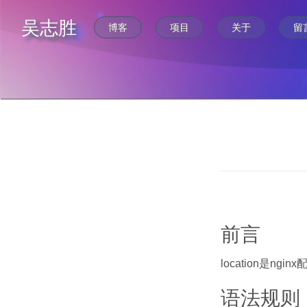
吴志胜
博客
项目
关于
留
前言
location是
语法规则