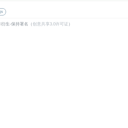
js
非衍生-保持署名（
创意共享3.0许可证
）