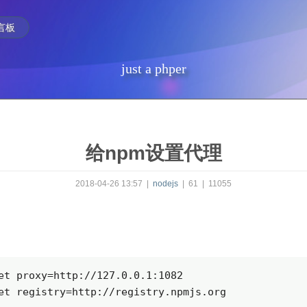
言板
just a phper
给npm设置代理
2018-04-26 13:57
|
nodejs
|
61
|
11055
et proxy=http://127.0.0.1:1082

et registry=http://registry.npmjs.org