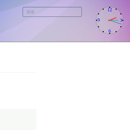
12
9
3
6