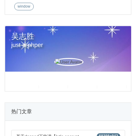
window
吴志胜
just a phper
热门文章
69398+943