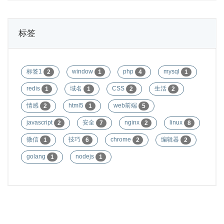
标签
标签1
window
php
mysql
2
1
4
1
redis
域名
CSS
生活
1
1
2
2
情感
html5
web前端
2
1
5
javascript
安全
nginx
linux
2
7
2
8
微信
技巧
chrome
编辑器
1
6
2
2
golang
nodejs
1
1