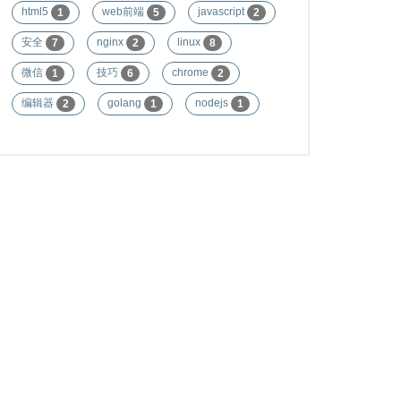
html5
web前端
javascript
1
5
2
安全
nginx
linux
7
2
8
微信
技巧
chrome
1
6
2
编辑器
golang
nodejs
2
1
1