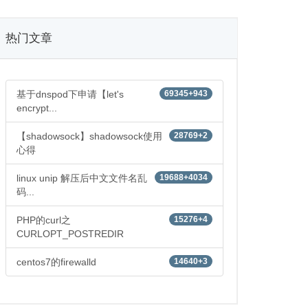
热门文章
基于dnspod下申请【let's
69345+943
encrypt...
【shadowsock】shadowsock使用
28769+2
心得
linux unip 解压后中文文件名乱
19688+4034
码...
PHP的curl之
15276+4
CURLOPT_POSTREDIR
centos7的firewalld
14640+3