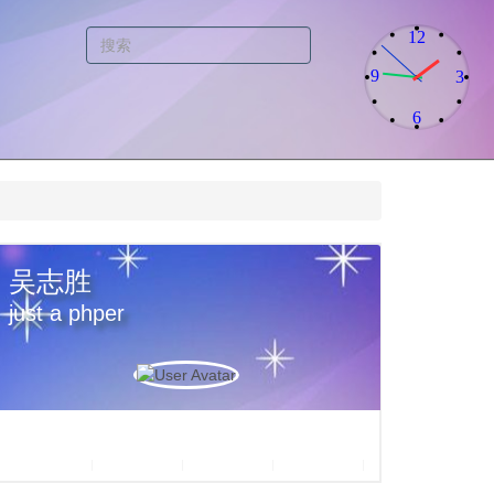
12
9
3
6
吴志胜
just a phper