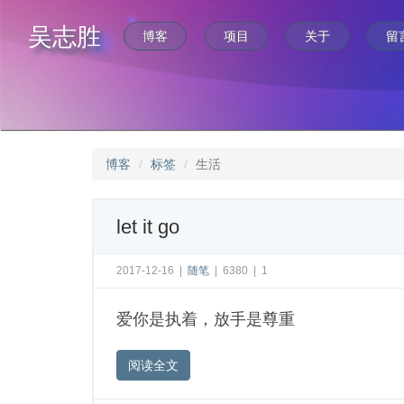
吴志胜
博客
项目
关于
留
博客
标签
生活
let it go
2017-12-16
|
随笔
|
6380
|
1
爱你是执着，放手是尊重
阅读全文