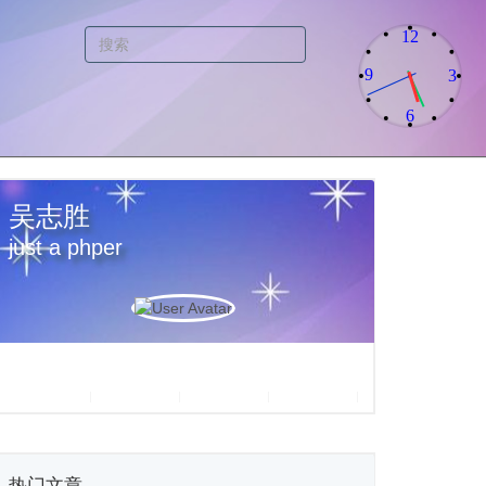
12
9
3
6
吴志胜
just a phper
热门文章