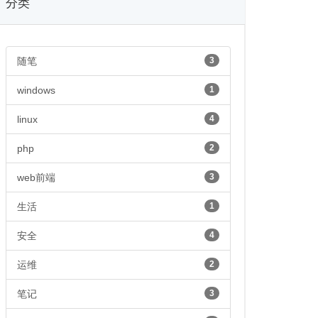
分类
随笔
3
windows
1
linux
4
php
2
web前端
3
生活
1
安全
4
运维
2
笔记
3