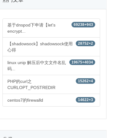
基于dnspod下申请【let's
69238+943
encrypt...
【shadowsock】shadowsock使用
28752+2
心得
linux unip 解压后中文文件名乱
19675+4034
码...
PHP的curl之
15262+4
CURLOPT_POSTREDIR
centos7的firewalld
14622+3