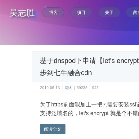
吴志胜
博客
项目
关于
留
基于dnspod下申请【let's en
步到七牛融合cdn
2019-06-13
|
网络
|
69238
|
943
为了https前面能加上一把?,需要安装s
支持泛域名的，let's encrypt 就是个不
阅读全文