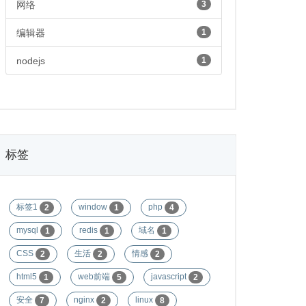
网络
3
编辑器
1
nodejs
1
标签
标签1
window
php
2
1
4
mysql
redis
域名
1
1
1
CSS
生活
情感
2
2
2
html5
web前端
javascript
1
5
2
安全
nginx
linux
7
2
8